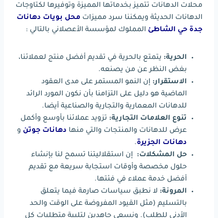
محلات الدهانات تتميز بخدماتها المميزة وتوفيرها لكتاوجات
الدهانات الحديثة ويمكننا سرد مميزات
محل بويات دهانات
جدة حي الشاطئ
المملوك لمؤسسة الأعصلاني بالتالي :
الحرية:
يتمتع بالحرية في تقديم أفضل منتج لعملائنا،
بغض النظر عن من يصنعه.
الاستقرار:
إن النمو المستمر على مدى العقود
الماضية هو دليل على التزامنا بأن نكون المورد الرائد
للدهانات المعمارية والتجارية والصناعية أيضا.
تنوع العلامات التجارية:
تزويد عملائنا بأوسع وأكمل
عرض للدهانات والمنتجات والتي منها
دهانات جوتن
و
دهانات الجزيرة
.
حل المشكلات:
إن استقلاليتنا تسمح لنا بإنشاء
حلول مخصصة وأوقات استجابة سريعة مع تقديم
أفضل خدمة عملاء في فئتها.
المرونة:
لا نطبق سياسات صارمة فيما يتعلق
بالتسليم (مثل القيود المفروضة على الوقت والحد
الأدنى للطلب). ونسعى جاهدين لتلبية متطلبات كل