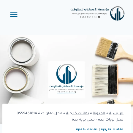
لتجاوز
لى
لمحتوى
الرئيسية
»
المدونة
»
دهانات خارجية
»
محل دهان جدة 0559451814
محل بويات جده – محل بويه جدة
دهانات خارجية
|
دهانات داخلية