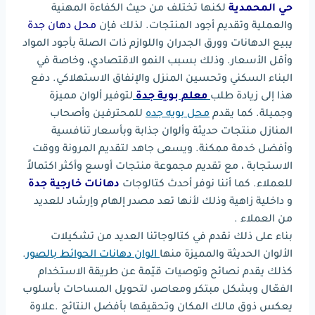
حي المحمدية
لكنها تختلف من حيث الكفاءة المهنية
والعملية وتقديم أجود المنتجات. لذلك فإن
محل دهان جدة
يبيع الدهانات وورق الجدران واللوازم ذات الصلة بأجود المواد
وأقل الأسعار. وذلك بسبب النمو الاقتصادي، وخاصة في
البناء السكني وتحسين المنزل والإنفاق الاستهلاكي. دفع
هذا إلى زيادة طلب
معلم بوية جدة
لتوفير ألوان مميزة
وجميلة. كما يقدم
محل بويه جده
للمحترفين وأصحاب
المنازل منتجات حديثة وألوان جذابة وبأسعار تنافسية
وأفضل خدمة ممكنة. ويسعى جاهد لتقديم المرونة ووقت
الاستجابة ، مع تقديم مجموعة منتجات أوسع وأكثر اكتمالاً
للعملاء. كما أننا نوفر أحدث كتالوجات
دهانات خارجية جدة
و داخلية زاهية وذلك لأنها تعد مصدر إلهام وإرشاد للعديد
من العملاء .
بناء على ذلك نقدم في كتالوجاتنا العديد من تشكيلات
الألوان الحديثة والمميزة منها
الوان دهانات الحوائط بالصور
.
كذلك يقدم نصائح وتوصيات قيّمة عن طريقة الاستخدام
الفعّال وبشكل مبتكر ومعاصر، لتحويل المساحات بأسلوب
يعكس ذوق مالك المكان وتحقيقها بأفضل النتائج .علاوة