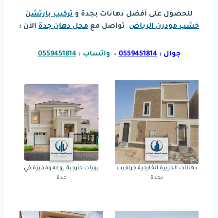
للحصول على أفضل دهانات بجدة و
تركيب بارتشن
خشب مودرن الرياض
تواصل مع
محل دهان جدة
الآن :
جوال :
0559451814
–
واتساب :
0559451814
دهانات الجزيرة الخارجية جرافيت
بويات خارجية روعه ومميزة في
بجدة
جدة