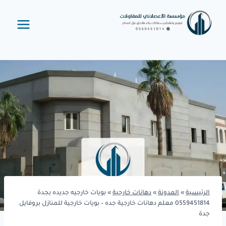
لتجاوز
لى
لمحتوى
الرئيسية
»
المدونة
»
دهانات خارجية
»
بويات خارجيه جديده بجدة
0559451814 معلم دهانات خارجية جده – بويات خارجية للمنازل بروفايل
جدة