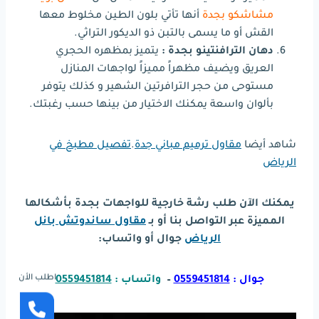
مشاشكو بجدة
أنها تأتي بلون الطين مخلوط معها
القش أو ما يسمى بالتبن ذو الديكور التراثي.
دهان الترافنتينو بجدة :
يتميز بمظهره الحجري
العريق ويضيف مظهراً مميزاً لواجهات المنازل
مستوحى من حجر الترافرتين الشهير و كذلك يتوفر
بألوان واسعة يمكنك الاختيار من بينها حسب رغبتك.
شاهد أيضا
مقاول ترميم مباني جدة
.
تفصيل مطبخ في
الرياض
يمكنك الآن طلب رشة خارجية للواجهات بجدة بأشكالها
المميزة عبر التواصل بنا أو بـ
مقاول ساندوتش بانل
الرياض
جوال أو واتساب:
اطلب الأن
جوال :
0559451814
–
واتساب :
0559451814