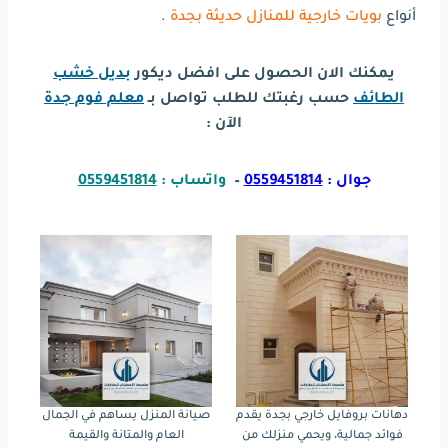
أنواع
بويات خارجية للمنازل حديثة بجدة
.
يمكنك الان الحصول على افضل ديكور
بديل خشب
الطائف
حسب رغبتك للطلب تواصل بـ
معلم فوم جدة
الآن :
جوال :
0559451814
–
واتساب :
0559451814
دهانات بروفايل خارجي بجدة يقدم
صيانة المنزل يساهم في الجمال
فوائد جمالية، ويحمي منزلك من
العام والمتانة والقيمة