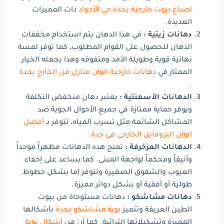
اصباغ بيوت خارجية بجدة حي الأجواد
ذات المميزات
العديدة.
دهانات زيتية :
في هذا الدهان يتم استخدام مخففات
الدهان للحصول على القوام المطلوب، كما توفر لمسة
نهائية قوية وطويلة الأمد ومتفوقه وهذا يجعله الخيار
الممتاز في
دهانات خارجية الوان منازل من الخارج بجدة
.
الدهانات الأسمنتية :
يعتبر دهان منخفض التكلفة
ويوفر حماية ممتازة في جميع الأحوال الجوية ضد
المشاكل الشائعة مثل تسرب المياه، تتوفر بـ
أفضل
الوان البروفايل الخارجي في جدة
.
الدهانات المزخرفة :
تمنح هذه الدهانات مظهراً موحداً
وأنيقاً ومحكماً لواجهة المبنى. كما يساعد على إخفاء
العيوب والشقوق الصغيرة وتتوفر اما بشكل خطوط
طولية أو أفقية أو بشكل دوائر مميزة.
دهانات مشاشكو :
دهانات مستوحاة من بيوت
الطين العريقة وتتميز
بوية مشاشكو بجدة
بأشكالها
المميزة وتشكيلاتها التراثية. كما أن من
أشكال بوية