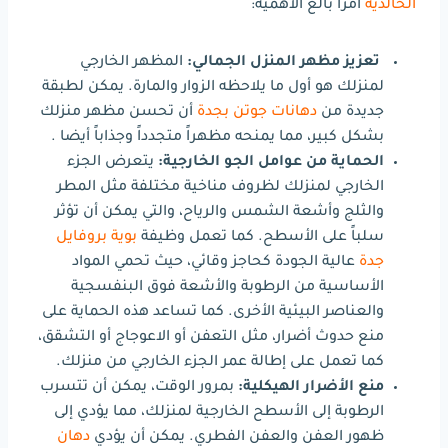
الخالدية
أمراً بالغ الأهمية:
تعزيز مظهر المنزل الجمالي:
المظهر الخارجي
لمنزلك هو أول ما يلاحظه الزوار والمارة. يمكن لطبقة
جديدة من
دهانات جوتن بجدة
أن تحسن مظهر منزلك
بشكل كبير، مما يمنحه مظهراً متجدداً وجذاباً أيضا .
الحماية من عوامل الجو الخارجية:
يتعرض الجزء
الخارجي لمنزلك لظروف مناخية مختلفة مثل المطر
والثلج وأشعة الشمس والرياح، والتي يمكن أن تؤثر
سلباً على الأسطح. كما تعمل وظيفة
بوية بروفايل
جدة
عالية الجودة كحاجز وقائي، حيث تحمي المواد
الأساسية من الرطوبة والأشعة فوق البنفسجية
والعناصر البيئية الأخرى. كما تساعد هذه الحماية على
منع حدوث أضرار، مثل التعفن أو الاعوجاج أو التشقق،
كما تعمل على إطالة عمر الجزء الخارجي من منزلك.
منع الأضرار الهيكلية:
بمرور الوقت، يمكن أن تتسرب
الرطوبة إلى الأسطح الخارجية لمنزلك، مما يؤدي إلى
ظهور العفن والعفن الفطري. يمكن أن يؤدي
دهان