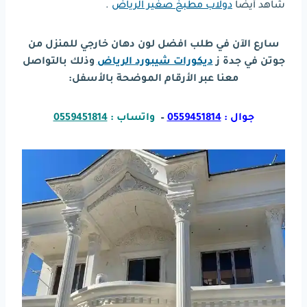
شاهد أيضا
دولاب مطبخ صغير الرياض
.
سارع الآن في طلب افضل لون دهان خارجي للمنزل من
جوتن في جدة ز
ديكورات شيبورد الرياض
وذلك بالتواصل
معنا عبر الأرقام الموضحة بالأسفل:
جوال :
0559451814
–
واتساب :
0559451814