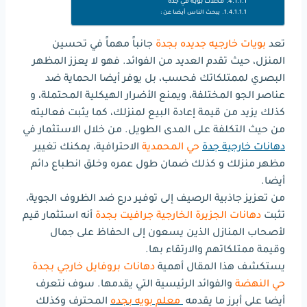
محلات بويه في جدة
يبحث الناس أيضا عن :
تعد
بويات خارجيه جديده بجدة
جانباً مهماً في تحسين
المنزل، حيث تقدم العديد من الفوائد. فهو لا يعزز المظهر
البصري لممتلكاتك فحسب، بل يوفر أيضا الحماية ضد
عناصر الجو المختلفة، ويمنع الأضرار الهيكلية المحتملة، و
كذلك يزيد من قيمة إعادة البيع لمنزلك، كما يثبت فعاليته
من حيث التكلفة على المدى الطويل. من خلال الاستثمار في
دهانات خارجية جدة
حي المحمدية
الاحترافية، يمكنك تغيير
مظهر منزلك و كذلك ضمان طول عمره وخلق انطباع دائم
أيضا.
من تعزيز جاذبية الرصيف إلى توفير درع ضد الظروف الجوية،
تثبت
دهانات الجزيرة الخارجية جرافيت بجدة
أنه استثمار قيم
لأصحاب المنازل الذين يسعون إلى الحفاظ على جمال
وقيمة ممتلكاتهم والارتقاء بها.
يستكشف هذا المقال أهمية
دهانات بروفايل خارجي بجدة
حي النهضة
والفوائد الرئيسية التي يقدمها. سوف نتعرف
أيضا على أبرز ما يقدمه
معلم بويه بجده
المحترف وكذلك